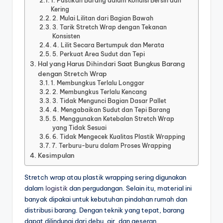
1. Pastikan Barang dalam Kondisi Bersih dan
Kering
2. Mulai Lilitan dari Bagian Bawah
3. Tarik Stretch Wrap dengan Tekanan
Konsisten
4. Lilit Secara Bertumpuk dan Merata
5. Perkuat Area Sudut dan Tepi
Hal yang Harus Dihindari Saat Bungkus Barang
dengan Stretch Wrap
1. Membungkus Terlalu Longgar
2. Membungkus Terlalu Kencang
3. Tidak Mengunci Bagian Dasar Pallet
4. Mengabaikan Sudut dan Tepi Barang
5. Menggunakan Ketebalan Stretch Wrap
yang Tidak Sesuai
6. Tidak Mengecek Kualitas Plastik Wrapping
7. Terburu-buru dalam Proses Wrapping
Kesimpulan
Stretch wrap atau plastik wrapping sering digunakan
dalam
logistik
dan pergudangan. Selain itu, material ini
banyak dipakai untuk kebutuhan pindahan rumah dan
distribusi barang. Dengan teknik yang tepat, barang
dapat dilindungi dari debu, air, dan geseran.