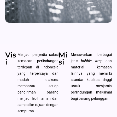
Vis
Mi
Menjadi penyedia solusi
Menawarkan berbagai
i
si
kemasan perlindungan
jenis
bubble wrap
dan
terdepan di Indonesia
material kemasan
yang terpercaya dan
lainnya yang memiliki
mudah diakses,
standar kualitas tinggi
membantu setiap
untuk menjamin
pengiriman barang
perlindungan maksimal
menjadi lebih aman dan
bagi barang pelanggan.
sampai ke tujuan dengan
sempurna.