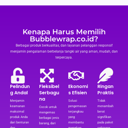
Kenapa Harus Memilih
Bubblewrap.co.id?
Berbagai produk berkualitas, dan layanan pelanggan responsif
menjamin pengalaman berbelanja tangki air yang aman, mudah, dan
terpercaya.
Pelindun
Fleksibel
Ekonomi
Ringan
g Andal
Serbagu
s Efisien
Praktis
na
Menjamin
Solusi
Tidak
keamanan
pengemasan
menambah
Cocok untuk
maksimal
terjangkau
berat
mengemas
produk Anda
yang
signifikan
berbagai jenis
dari benturan
membantu
pada paket
barang, dari
dan
menekan
sehingga