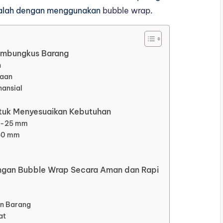
adalah dengan menggunakan
bubble wrap
.
embungkus Barang
n
kaan
nansial
ntuk Menyesuaikan Kebutuhan
10-25 mm
-50 mm
gan Bubble Wrap Secara Aman dan Rapi
an Barang
at