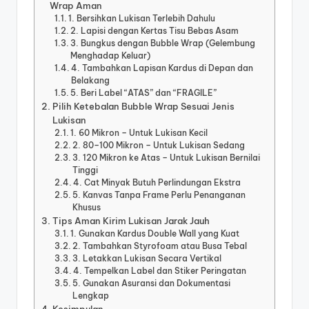
Wrap Aman
1. Bersihkan Lukisan Terlebih Dahulu
2. Lapisi dengan Kertas Tisu Bebas Asam
3. Bungkus dengan Bubble Wrap (Gelembung
Menghadap Keluar)
4. Tambahkan Lapisan Kardus di Depan dan
Belakang
5. Beri Label “ATAS” dan “FRAGILE”
Pilih Ketebalan Bubble Wrap Sesuai Jenis
Lukisan
1. 60 Mikron – Untuk Lukisan Kecil
2. 80–100 Mikron – Untuk Lukisan Sedang
3. 120 Mikron ke Atas – Untuk Lukisan Bernilai
Tinggi
4. Cat Minyak Butuh Perlindungan Ekstra
5. Kanvas Tanpa Frame Perlu Penanganan
Khusus
Tips Aman Kirim Lukisan Jarak Jauh
1. Gunakan Kardus Double Wall yang Kuat
2. Tambahkan Styrofoam atau Busa Tebal
3. Letakkan Lukisan Secara Vertikal
4. Tempelkan Label dan Stiker Peringatan
5. Gunakan Asuransi dan Dokumentasi
Lengkap
Kesimpulan