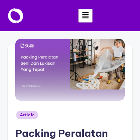
Skip
to
content
Article
Packing Peralatan