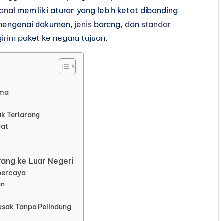
onal
memiliki aturan yang lebih ketat dibanding
 mengenai dokumen,
jenis
barang, dan
standar
rim paket ke negara tujuan.
ima
k Terlarang
uat
rang ke Luar Negeri
rpercaya
an
usak Tanpa Pelindung