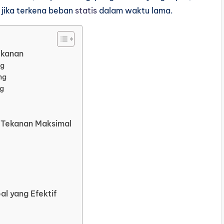
k jika terkena beban
statis
dalam waktu lama.
ekanan
ng
ng
ng
 Tekanan Maksimal
l yang Efektif