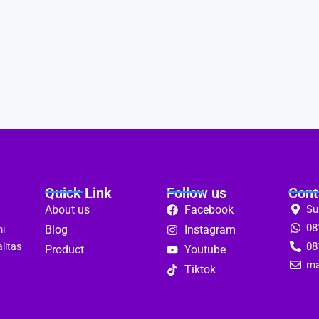
Quick Link
Follow us
Cont
About us
Facebook
Su
08
Blog
Instagram
mi
08
litas
Product
Youtube
ma
Tiktok