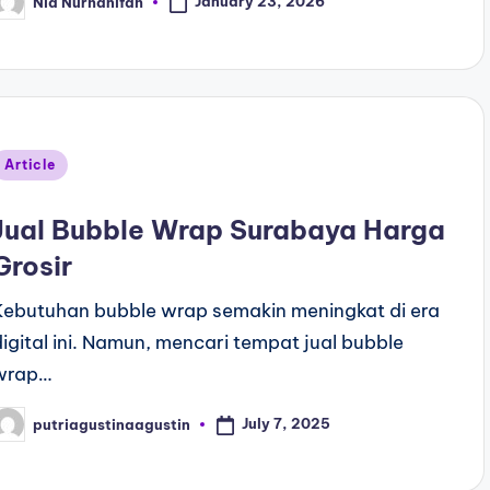
January 23, 2026
Nia Nurhanifah
Article
Jual Bubble Wrap Surabaya Harga
Grosir
Kebutuhan bubble wrap semakin meningkat di era
digital ini. Namun, mencari tempat jual bubble
wrap…
July 7, 2025
putriagustinaagustin