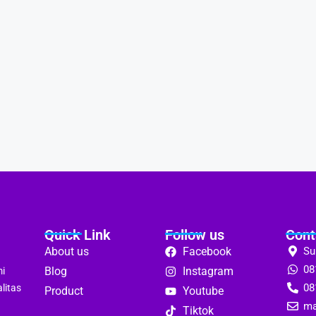
Quick Link
Follow us
Cont
About us
Facebook
Su
08
Blog
Instagram
mi
08
litas
Product
Youtube
ma
Tiktok