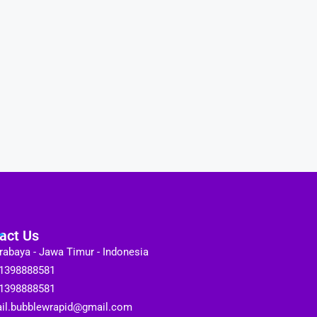
act Us
rabaya - Jawa Timur - Indonesia
1398888581
1398888581
il.bubblewrapid@gmail.com