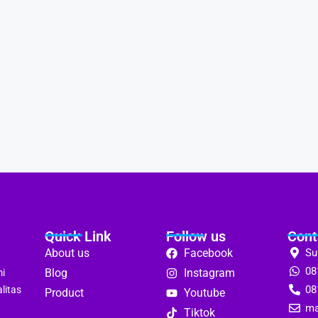
Quick Link
Follow us
Cont
About us
Facebook
Su
08
Blog
Instagram
mi
08
litas
Product
Youtube
ma
Tiktok