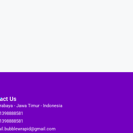
act Us
rabaya - Jawa Timur - Indonesia
1398888581
1398888581
il.bubblewrapid@gmail.com