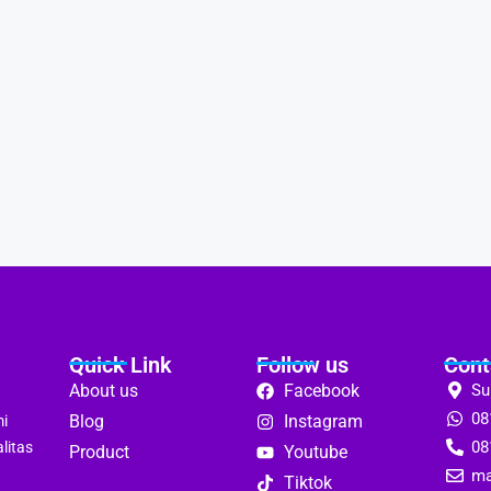
Quick Link
Follow us
Cont
About us
Facebook
Su
08
Blog
Instagram
mi
08
litas
Product
Youtube
ma
Tiktok