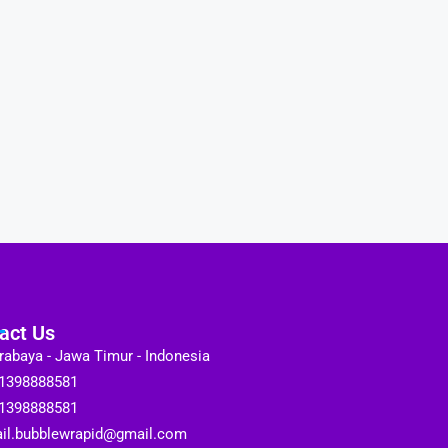
act Us
rabaya - Jawa Timur - Indonesia
1398888581
1398888581
il.bubblewrapid@gmail.com