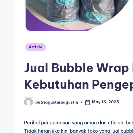
Article
Jual Bubble Wrap 
Kebutuhan Pengep
May 16, 2025
putriagustinaagustin
Perihal pengemasan yang aman dan
efisien
,
bu
Tidak heran jika kini banyak
toko
yang jual bub