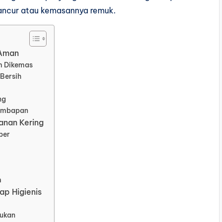
hancur atau kemasannya remuk.
 Aman
m Dikemas
Bersih
ng
lembapan
anan Kering
per
m
p Higienis
tukan