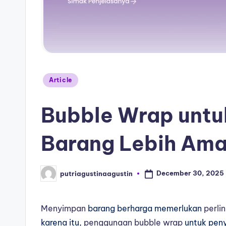
Article
Bubble Wrap unt
Barang Lebih Am
December 30, 2025
putriagustinaagustin
Menyimpan
barang berharga memerlukan
perli
karena itu,
penggunaan
bubble wrap
untuk peny