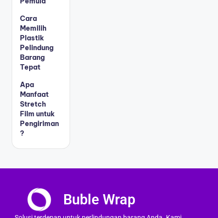
Pemula
Cara
Memilih
Plastik
Pelindung
Barang
Tepat
Apa
Manfaat
Stretch
Film untuk
Pengiriman
?
Buble Wrap
Solusi terdepan untuk perlindungan barang Anda. Kami