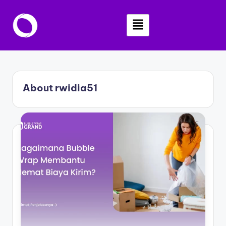
Skip
to
content
About rwidia51