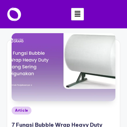
Skip
to
content
Article
7 Fungsi Bubble Wrap Heavy Duty