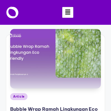
Skip
to
content
Article
Bubble Wrap Ramah Lingkungan Eco