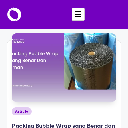
Skip
to
content
Article
Packing Bubble Wrap yang Benar dan