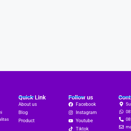
Quick Link
Follow us
Cont
About us
Facebook
Su
08
Blog
Instagram
mi
08
litas
Product
Youtube
ma
Tiktok