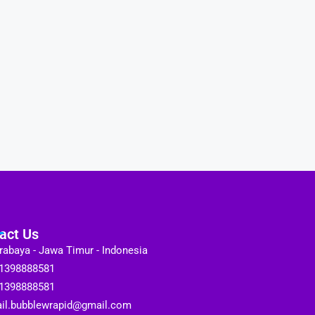
act Us
rabaya - Jawa Timur - Indonesia
1398888581
1398888581
il.bubblewrapid@gmail.com