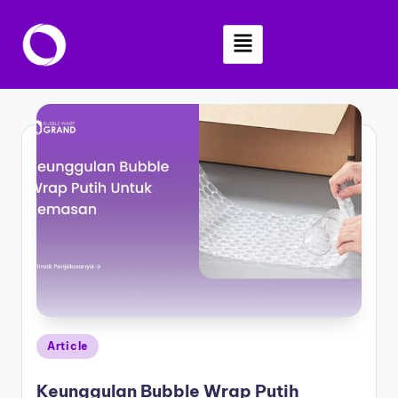
Skip
to
content
Article
Keunggulan Bubble Wrap Putih