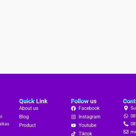
Quick Link
Follow us
Cont
About us
Facebook
Su
08
Blog
Instagram
mi
08
litas
Product
Youtube
ma
Tiktok