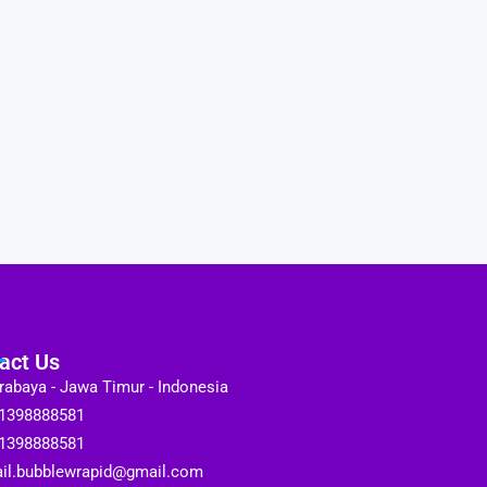
act Us
rabaya - Jawa Timur - Indonesia
1398888581
1398888581
il.bubblewrapid@gmail.com