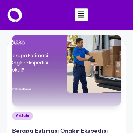
Skip
to
content
Article
Berapa Estimasi Ongkir Ekspedisi