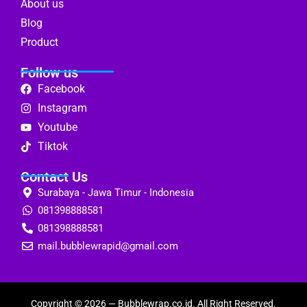
About us
Blog
Product
Follow us
Facebook
Instagram
Youtube
Tiktok
Contact Us
Surabaya - Jawa Timur - Indonesia
081398888581
081398888581
mail.bubblewrapid@gmail.com
Copyright © 2026 —
Bubblewrap.co.id
. All Right Reserved.