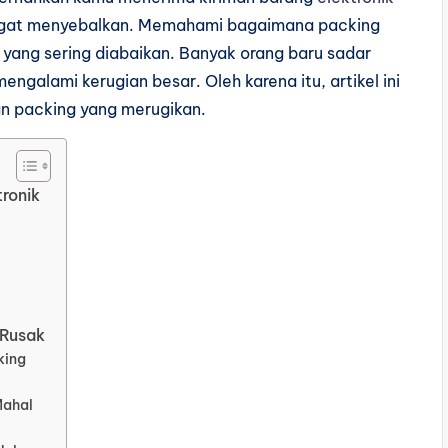
ngat menyebalkan.
Memahami bagaimana packing
g
yang sering diabaikan. Banyak orang
baru sadar
 mengalami
kerugian besar. Oleh karena itu,
artikel ini
an packing yang
merugikan.
tronik
 Rusak
king
Mahal