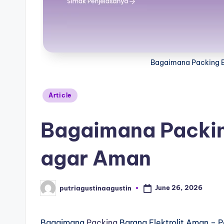
Bagaimana Packing B
Article
Bagaimana Packin
agar Aman
June 26, 2026
putriagustinaagustin
Bagaimana
Packing
Barang Elektrolit Aman –
P