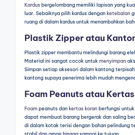
Kardus
bergelombang memiliki lapisan yang kuat
luar. Sebaiknya pilih kardus dengan
ketebalan
ga
ruang di dalam kardus untuk menambahkan baha
Plastik Zipper atau Kant
Plastik zipper membantu melindungi barang elek
Material ini sangat cocok untuk
menyimpan
aks
Simpan setiap aksesori dalam kantong terpisah 
kantong supaya penerima lebih mudah mengena
Foam Peanuts atau Kertas
Foam
peanuts dan
kertas
koran
berfungsi untuk
dapat membuat barang bergerak dan saling berb
di dalam kotak terisi dengan bahan pelindung t
stabil dan aman hingga sampai ke tujuan.